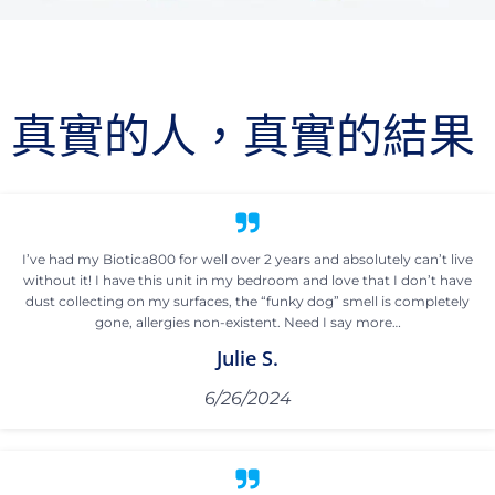
真實的人，真實的結果
I’ve had my Biotica800 for well over 2 years and absolutely can’t live
without it! I have this unit in my bedroom and love that I don’t have
dust collecting on my surfaces, the “funky dog” smell is completely
gone, allergies non-existent. Need I say more…
Julie S.
6/26/2024