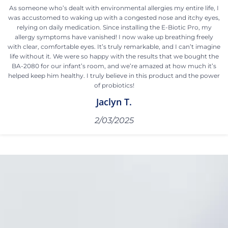
As someone who’s dealt with environmental allergies my entire life, I
was accustomed to waking up with a congested nose and itchy eyes,
relying on daily medication. Since installing the E-Biotic Pro, my
allergy symptoms have vanished! I now wake up breathing freely
with clear, comfortable eyes. It’s truly remarkable, and I can’t imagine
life without it. We were so happy with the results that we bought the
BA-2080 for our infant’s room, and we’re amazed at how much it’s
helped keep him healthy. I truly believe in this product and the power
of probiotics!
Jaclyn T.
2/03/2025