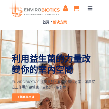
Skip
to
content
首頁
解決方案
利用益生菌的力量改
變你的室內空間
ENVIROBIOTICS 提供自然、有效的解決方案，讓居家
或工作場所更健康、更乾淨、更舒適。
了解運作原理