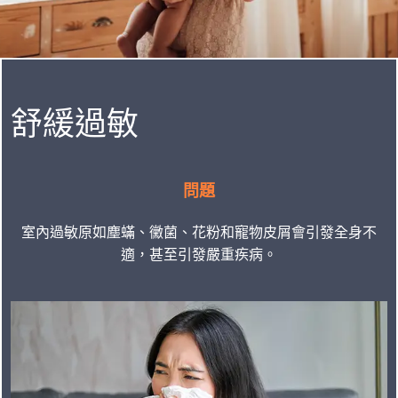
舒緩過敏
問題
室內過敏原如塵蟎、黴菌、花粉和寵物皮屑會引發全身不
適，甚至引發嚴重疾病。