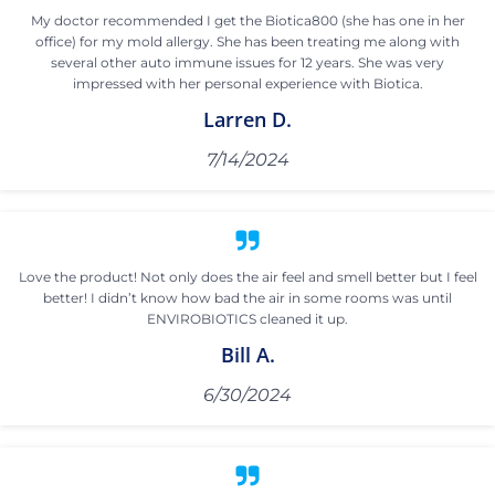
My doctor recommended I get the Biotica800 (she has one in her
office) for my mold allergy. She has been treating me along with
several other auto immune issues for 12 years. She was very
impressed with her personal experience with Biotica.
Larren D.
7/14/2024
Love the product! Not only does the air feel and smell better but I feel
better! I didn’t know how bad the air in some rooms was until
ENVIROBIOTICS cleaned it up.
Bill A.
6/30/2024