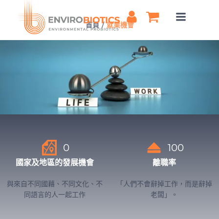
Skip
to
首頁
就業機會
content
0
100
國家及地區的發展機會
離職率
與來自不同國藉、不同文化、不
「人們不會辭掉工作，而是辭掉
同語言的人一起工作
老闆」。