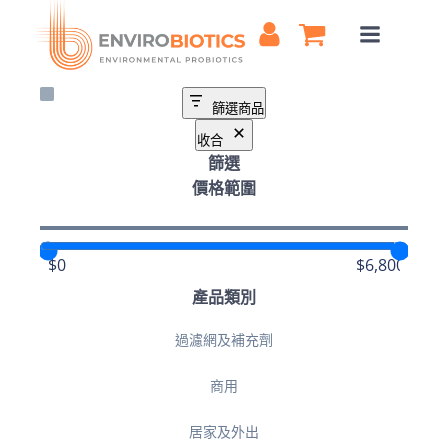
Skip
to
content
篩選商品
收合
篩選
價格範圍
產品類別
分
過濾網及補充劑
類
商用
居家及外出