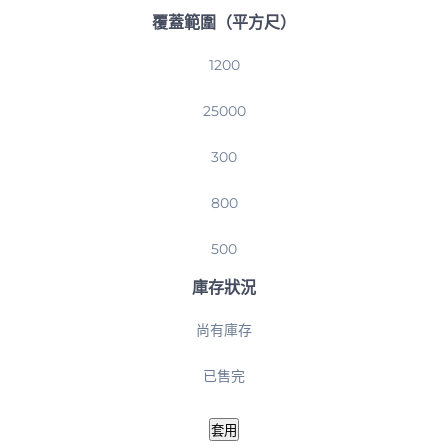
覆蓋範圍（平方尺）
覆
1200
蓋
範
25000
圍
（平
300
方
尺）
800
500
庫存狀況
是
尚有庫存
否
可
已售完
用
套用