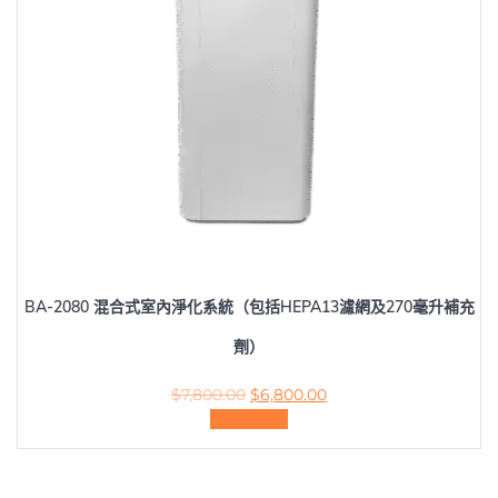
BA-2080 混合式室內淨化系統（包括HEPA13濾網及270毫升補充
劑）
Original
Current
$
7,800.00
$
6,800.00
price
price
加入購物車
was:
is:
$7,800.00.
$6,800.00.