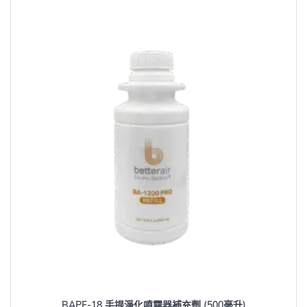
BAPF-18 手提淨化噴霧器補充劑 (500毫升)