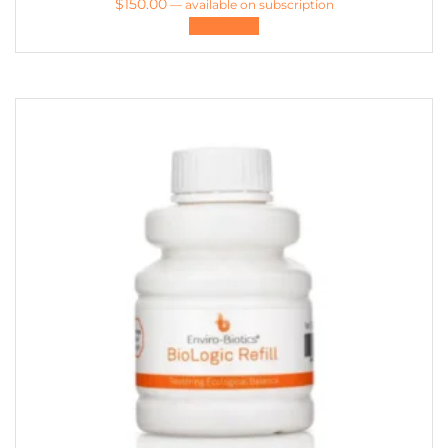
$
150.00
—
available on subscription
加入購物車