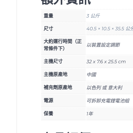
重量
3 公斤
尺寸
40.5 × 10.5 × 35.5 公
大約運行時間（正
以裝置設定調節
常條件下）
主機尺寸
32 x 7.6 x 25.5 cm
主機原產地
中國
補充劑原產地
以色列 或 意大利
電源
可拆卸充電鋰電池組
保養
1年