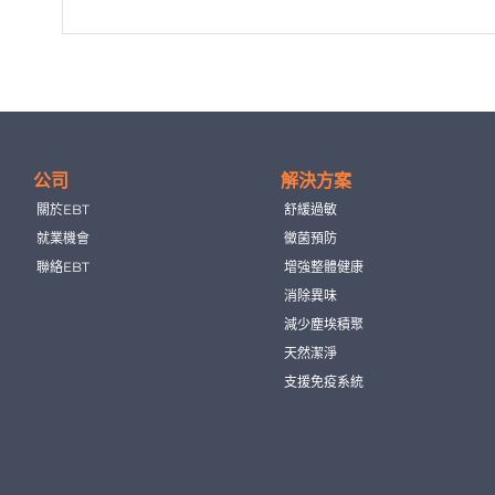
公司
解決方案
關於EBT
舒緩過敏
就業機會
黴菌預防
聯絡EBT
增強整體健康
消除異味
減少塵埃積聚
天然潔淨
支援免疫系統