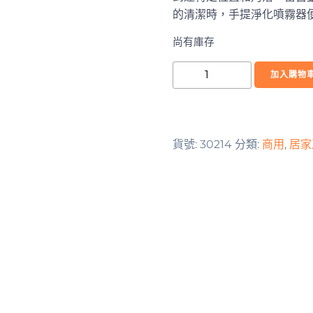
的清潔時，手提淨化噴霧器
尚有庫存
BAPF-
加入購物
18
Handheld
Purifying
Fogger
貨號:
30214
分類:
商用
,
居家
Kit
w/refill
250ml
數
量