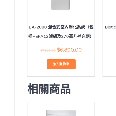
BA-2080 混合式室內淨化系統（包
Bio
括HEPA13濾網及270毫升補充劑）
Original
Current
$
6,800.00
$
7,800.00
price
price
was:
is:
加入購物車
$7,800.00.
$6,800.00.
相關商品